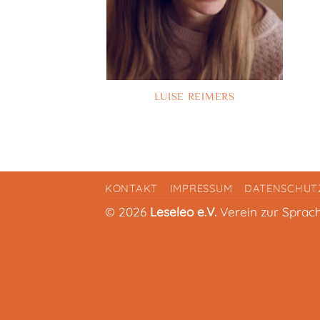
LUISE REIMERS
KONTAKT
IMPRESSUM
DATENSCHUT
© 2026
Leseleo e.V.
Verein zur Sprac