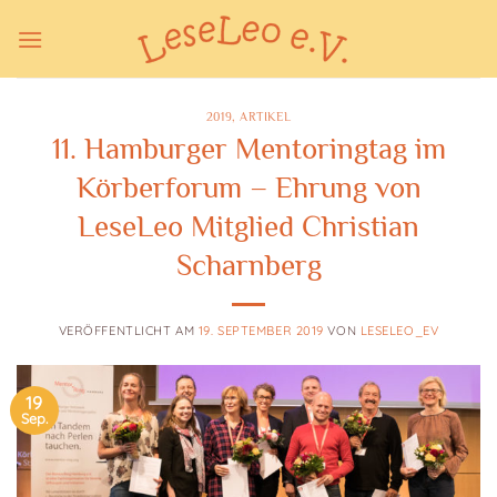
Zum
Inhalt
springen
2019
,
ARTIKEL
11. Hamburger Mentoringtag im
Körberforum – Ehrung von
LeseLeo Mitglied Christian
Scharnberg
VERÖFFENTLICHT AM
19. SEPTEMBER 2019
VON
LESELEO_EV
19
Sep.