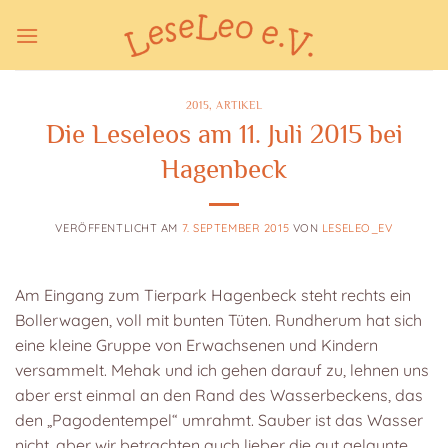
Zum
Inhalt
springen
2015
,
ARTIKEL
Die Leseleos am 11. Juli 2015 bei
Hagenbeck
VERÖFFENTLICHT AM
7. SEPTEMBER 2015
VON
LESELEO_EV
Am Eingang zum Tierpark Hagenbeck steht rechts ein
Bollerwagen, voll mit bunten Tüten. Rundherum hat sich
eine kleine Gruppe von Erwachsenen und Kindern
versammelt. Mehak und ich gehen darauf zu, lehnen uns
aber erst einmal an den Rand des Wasserbeckens, das
den „Pagodentempel“ umrahmt. Sauber ist das Wasser
nicht, aber wir betrachten auch lieber die gut gelaunte