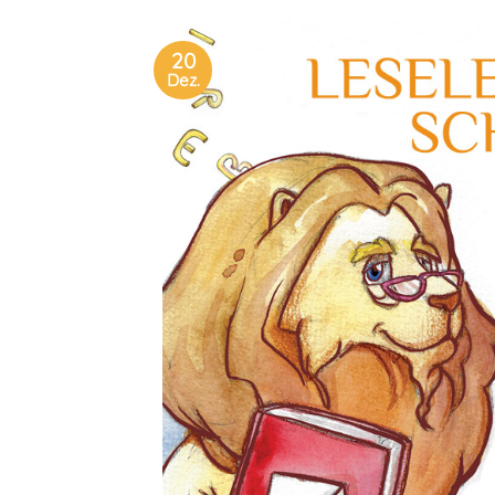
20
Dez.