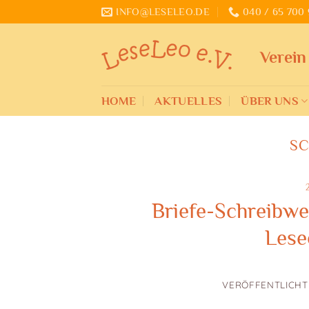
Zum
INFO@LESELEO.DE
040 / 65 700 
Inhalt
springen
Verein
HOME
AKTUELLES
ÜBER UNS
S
Briefe-Schreibwe
Lese
VERÖFFENTLICH