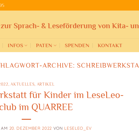
95
 zur Sprach- & Leseförderung von Kita- u
INFOS
PATEN
SPENDEN
KONTAKT
CHLAGWORT-ARCHIVE:
SCHREIBWERKSTA
2022
,
AKTUELLES
,
ARTIKEL
rkstatt für Kinder im LeseLeo-
club im QUARREE
T AM
20. DEZEMBER 2022
VON
LESELEO_EV