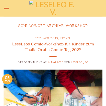
Zum
Inhalt
springen
SCHLAGWORT-ARCHIVE:
WORKSHOP
2025
,
AKTUELLES
,
ARTIKEL
LeseLeos Comic-Workshop für Kinder zum
Thalia Gratis Comic Tag 2025
VERÖFFENTLICHT AM
6. MAI 2025
VON
LESELEO_EV
06
Mai