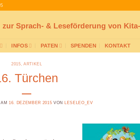
95
n zur Sprach- & Leseförderung von Kit
INFOS
PATEN
SPENDEN
KONTAKT
2015
,
ARTIKEL
16. Türchen
T AM
16. DEZEMBER 2015
VON
LESELEO_EV