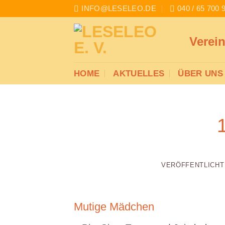
Zum
INFO@LESELEO.DE
040 / 65 700 
Inhalt
springen
Verei
HOME
AKTUELLES
ÜBER UNS
VERÖFFENTLICH
Mutige Mädchen