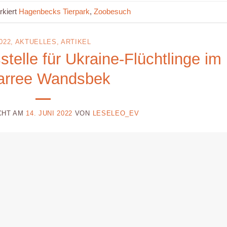
rkiert
Hagenbecks Tierpark
,
Zoobesuch
022
,
AKTUELLES
,
ARTIKEL
telle für Ukraine-Flüchtlinge im
arree Wandsbek
CHT AM
14. JUNI 2022
VON
LESELEO_EV