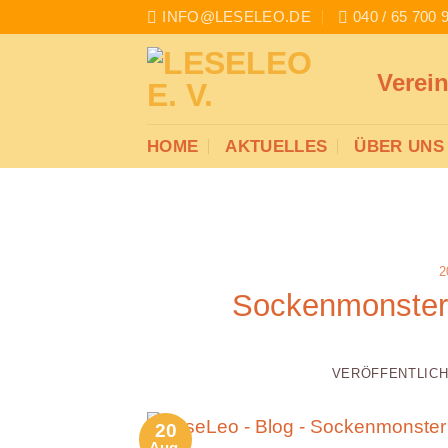
Zum
INFO@LESELEO.DE
040 / 65 700 
Inhalt
springen
Verei
HOME
AKTUELLES
ÜBER UNS
2
Sockenmonster
VERÖFFENTLIC
20
Aug.