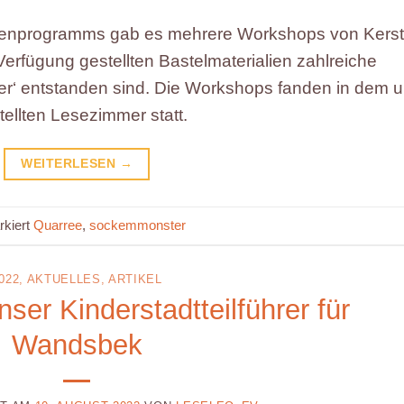
enprogramms gab es mehrere Workshops von Kerst
Verfügung gestellten Bastelmaterialien zahlreiche
er‘ entstanden sind. Die Workshops fanden in dem 
llten Lesezimmer statt.
WEITERLESEN
→
rkiert
Quarree
,
sockemmonster
022
,
AKTUELLES
,
ARTIKEL
ser Kinderstadtteilführer für
Wandsbek